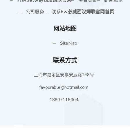
介绍
betway西汉姆联官网
项目实录
新闻纵览
公司服务
联系
bw必威西汉姆联官网首页
网站地图
SiteMap
联系方式
上海市嘉定区安亭安辰路258号
favourable@hotmail.com
18807118004