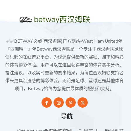
✅✅BETWAY·必威(西汉姆联)官方网站-West Ham United💖
『亚洲唯一』💖Betway西汉姆联是一个专注于西汉姆联足球
俱乐部的在线博彩平台，为球迷提供最新的赛程、赔率和精彩
的体育博彩体验。用户可以在这里获得丰富的体育赛事分析、
投注建议，以及实时更新的赛事结果，为每位西汉姆联支持者
带来更具沉浸感的博彩体验。无论是足球、篮球还是其他体育
项目，Betway始终为您提供最优质的服务和支持。
导航