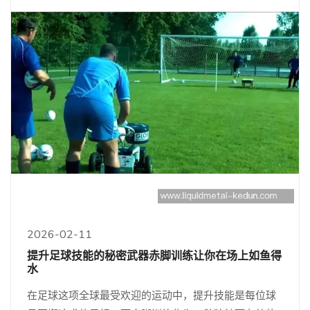
2026-02-11
提升足球技能的秘密武器赤脚训练让你在场上如鱼得
水
在足球这项全球最受欢迎的运动中，提升技能是每位球