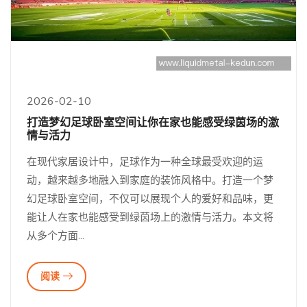
2026-02-10
打造梦幻足球卧室空间让你在家也能感受绿茵场的激
情与活力
在现代家居设计中，足球作为一种全球最受欢迎的运
动，越来越多地融入到家庭的装饰风格中。打造一个梦
幻足球卧室空间，不仅可以展现个人的爱好和品味，更
能让人在家也能感受到绿茵场上的激情与活力。本文将
从多个方面...
阅读