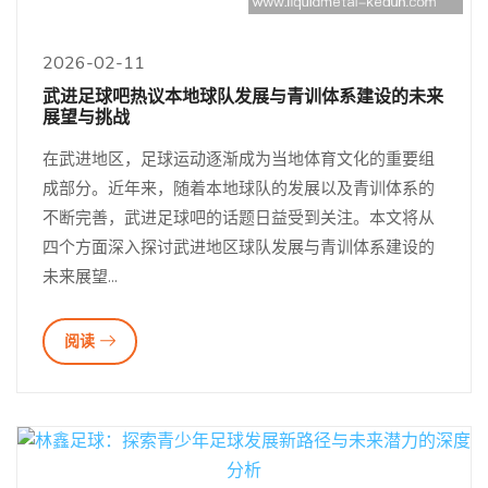
2026-02-11
武进足球吧热议本地球队发展与青训体系建设的未来
展望与挑战
在武进地区，足球运动逐渐成为当地体育文化的重要组
成部分。近年来，随着本地球队的发展以及青训体系的
不断完善，武进足球吧的话题日益受到关注。本文将从
四个方面深入探讨武进地区球队发展与青训体系建设的
未来展望...
阅读