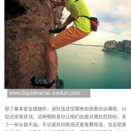
除了基本安全措施外，该队伍还定期参加急救培训课程，以
应对突发状况。这种预防意识让他们在面对潜在危险时，多
了一份从容不迫。不论是在训练场还是竞赛现场，当出现意