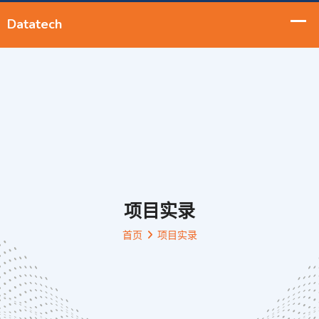
项目实录
首页
项目实录