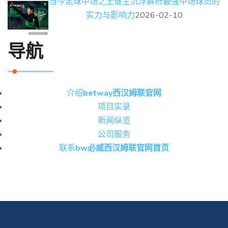
当今足球中场之王谁主沉浮解析最强中场球员的
实力与影响力
2026-02-10
导航
介绍
betway西汉姆联官网
项目实录
新闻纵览
公司服务
联系
bw必威西汉姆联官网首页