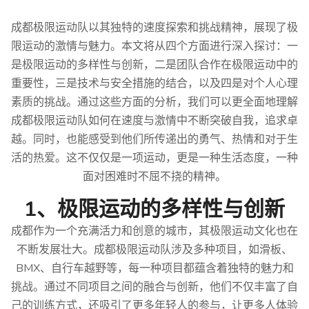
成都极限运动队以其独特的速度探索和挑战精神，展现了极
限运动的激情与魅力。本文将从四个方面进行深入探讨：一
是极限运动的多样性与创新，二是团队合作在极限运动中的
重要性，三是技术与安全措施的结合，以及四是对个人心理
素质的挑战。通过这些方面的分析，我们可以更全面地理解
成都极限运动队如何在速度与激情中不断突破自我，追求卓
越。同时，也能感受到他们所传递出的勇气、热情和对于生
活的热爱。这不仅仅是一项运动，更是一种生活态度，一种
面对困难时不屈不挠的精神。
1、极限运动的多样性与创新
成都作为一个充满活力和创意的城市，其极限运动文化也在
不断发展壮大。成都极限运动队涉及多种项目，如滑板、
BMX、自行车越野等，每一种项目都蕴含着独特的魅力和
挑战。通过不同项目之间的融合与创新，他们不仅丰富了自
己的训练方式，还吸引了更多年轻人的参与，让更多人体验