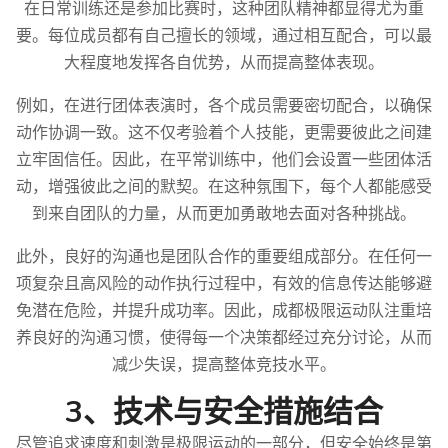
在日常训练还是参加比赛时，这种团队精神都显得尤为重
要。每位成员都有自己擅长的领域，通过相互配合，可以最
大程度地发挥各自优势，从而提高整体表现。
例如，在进行团体表演时，各个成员需要密切配合，以确保
动作协调一致。这不仅考验着个人技能，更需要彼此之间建
立牢固信任。因此，在平常训练中，他们会设置一些团体活
动，增强彼此之间的默契。在这种氛围下，每个人都能感受
到来自团队的力量，从而更加勇敢地去面对各种挑战。
此外，良好的沟通也是团队合作的重要组成部分。在任何一
项复杂且高风险的动作执行过程中，有效的信息传达能够避
免潜在危险，并提升成功率。因此，成都极限运动队注重培
养良好的沟通习惯，使得每一个决策都经过充分讨论，从而
减少失误，提高整体竞技水平。
3、技术与安全措施结合
尽管追求速度和刺激是极限运动的一部分，但安全始终是第