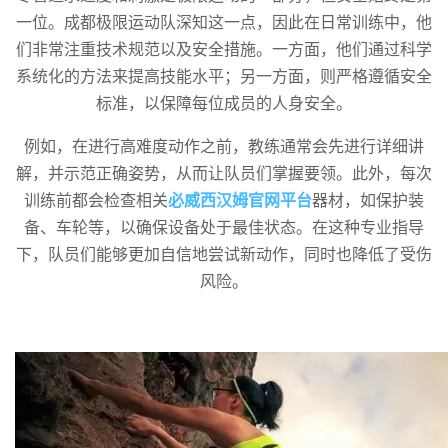
一位。成都极限运动队深知这一点，因此在日常训练中，他
们非常注重技术规范以及安全措施。一方面，他们通过科学
系统化的方法来提高技能水平；另一方面，则严格遵循安全
标准，以保障每位成员的人身安全。
例如，在进行高难度动作之前，教练通常会先进行详细讲
解，并示范正确姿势，从而让队员们掌握要领。此外，每次
训练前都会检查相关
必威西汉姆官网平台
器材，如保护装
备、车轮等，以确保设备处于最佳状态。在这种专业指导
下，队员们能够更加自信地尝试新动作，同时也降低了受伤
风险。