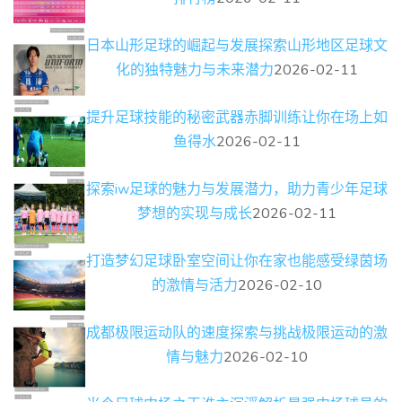
日本山形足球的崛起与发展探索山形地区足球文
化的独特魅力与未来潜力
2026-02-11
提升足球技能的秘密武器赤脚训练让你在场上如
鱼得水
2026-02-11
探索iw足球的魅力与发展潜力，助力青少年足球
梦想的实现与成长
2026-02-11
打造梦幻足球卧室空间让你在家也能感受绿茵场
的激情与活力
2026-02-10
成都极限运动队的速度探索与挑战极限运动的激
情与魅力
2026-02-10