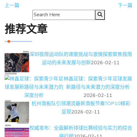
上一篇
下一篇
推荐文章
深圳极限运动队的速度挑战与激情探索聚焦极限
运动的未来发展与创新
2026-02-11
林鑫足球：探索青少年足球发展
新路径与未来潜力的深度分析
2026-02-11
杭州滑板队引领潮流最新滑板节奏TOP10精彩
呈现
2026-02-11
权威发布：全面解析排球比赛经验与实力的综合
排行榜
2026-02-11